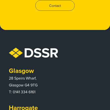
Contact
Glasgow
28 Speirs Wharf,
Glasgow G4 9TG
T:
0141 334 6161
Harrogate